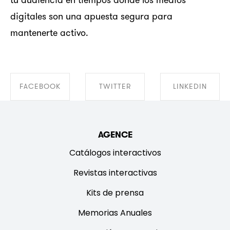
tu audiencia en tiempos donde los medios
digitales son una apuesta segura para
mantenerte activo.
FACEBOOK
TWITTER
LINKEDIN
SHARE ON
SHARE ON
SHARE ON
AGENCE
FACEBOOK
TWITTER
LINKEDIN
Catálogos interactivos
Revistas interactivas
Kits de prensa
Memorias Anuales